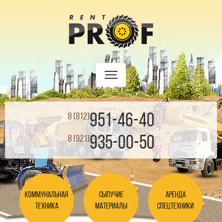
951-46-40
8 (812)
935-00-50
8 (921)
Коммунальная
Сыпучие
Аренда
техника
материалы
спецтехники