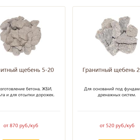
нитный щебень 5-20
Гранитный щебень 2
изготовление бетона, ЖБИ,
Для оснований под фундам
ничный экскаватор
Колесный экскаватор
ьта и для отсыпки дорожек.
дренажных систем.
от 870 руб./куб
от 520 руб./куб