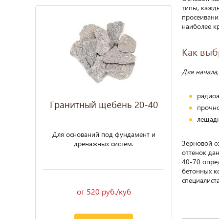
типы, кажд
просеивани
наиболее к
Как выб
Для начала,
радиоа
Гранитный щебень 20-40
прочно
лещадн
Для оснований под фундамент и
Зерновой с
дренажных систем.
оттенок дан
40-70 опре
бетонных к
специалист
от 520 руб./куб