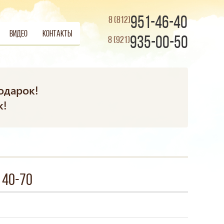
951-46-40
8 (812)
Видео
Контакты
935-00-50
8 (921)
одарок!
к!
 40-70