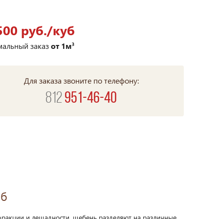
500 руб./куб
альный заказ
от 1м³
Для заказа звоните по телефону:
812
951-46-40
Пб
 фракции и лещадности, щебень разделяют на различные