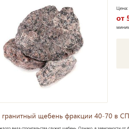
Цена:
от 
миним
 гранитный щебень фракции 40-70 в С
ждого вида строительства служит щебень. Однако, в зависимости от