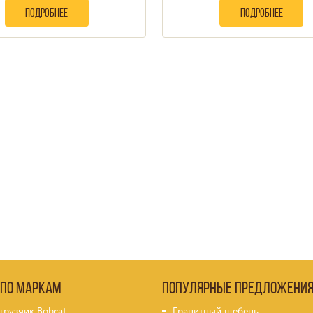
подробнее
подробнее
 по маркам
Популярные предложени
грузчик Bobcat
Гранитный щебень