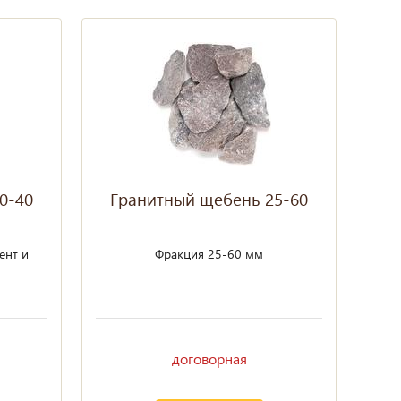
0-40
Гранитный щебень 25-60
ент и
Фракция 25-60 мм
Фронтальный погрузчик
Экскаватор 
договорная