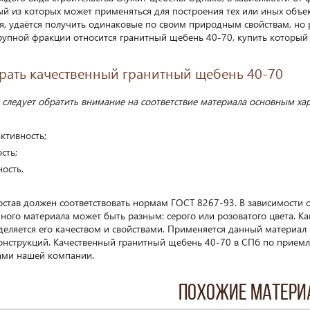
ый из которых может применяться для построения тех или иных объе
я, удаётся получить одинаковые по своим природным свойствам, но 
рупной фракции относится гранитный щебень 40-70, купить который 
рать качественный гранитный щебень 40-70
 следует обратить внимание на соответствие материала основным хар
ктивность;
сть;
ость.
остав должен соответствовать нормам ГОСТ 8267-93. В зависимости о
ного материала может быть разным: серого или розоватого цвета. Ка
деляется его качеством и свойствами. Применяется данный материал 
онструкций. Качественный гранитный щебень 40-70 в СПб по приемл
ами нашей компании.
Похожие матер